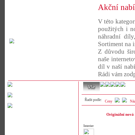
Akční nabí
V této kategor
použitých i n
náhradní díl
Sortiment na 
Z důvodu širo
naše internet
díl v naší nab
Rádi vám zodp
Řadit podle:
Ceny
Ná
Originální nová 
Interier