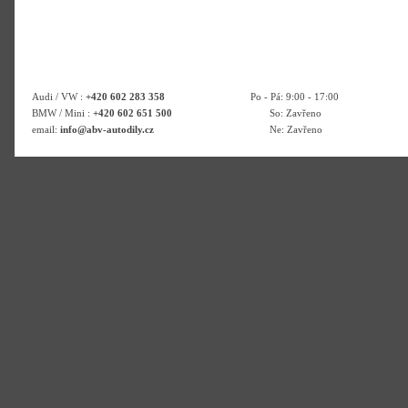
Audi / VW :
+420 602 283 358
Po - Pá: 9:00 - 17:00
BMW / Mini :
+420 602 651 500
So: Zavřeno
email:
info@abv-autodily.cz
Ne: Zavřeno