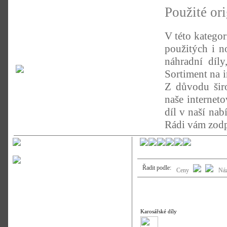
Použité or
V této kategor
použitých i n
náhradní díl
Sortiment na 
Z důvodu širo
naše internet
díl v naší nab
Rádi vám zodp
Řadit podle:
Ceny
Ná
Karosářské díly