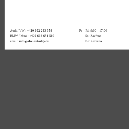
Audi / VW :
+420 602 283 358
Po - Pá: 9:00 - 17:00
BMW / Mini :
+420 602 651 500
So: Zavřeno
email:
info@abv-autodily.cz
Ne: Zavřeno