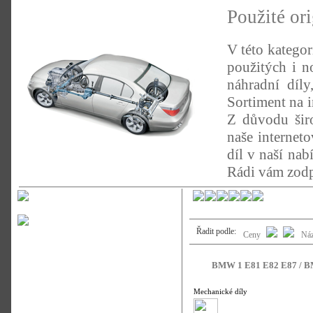
Použité or
V této kategor
použitých i n
náhradní díl
Sortiment na 
Z důvodu širo
naše internet
díl v naší nab
Rádi vám zodp
Řadit podle:
Ceny
Ná
BMW 1 E81 E82 E87 / BMW
Mechanické díly