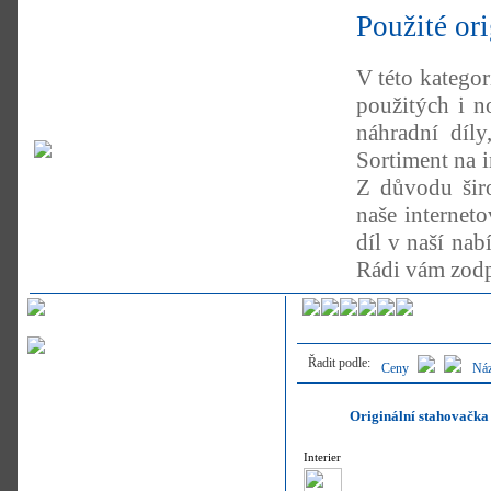
Použité or
V této kategor
použitých i n
náhradní díl
Sortiment na 
Z důvodu širo
naše internet
díl v naší nab
Rádi vám zodp
Řadit podle:
Ceny
Ná
Originální stahovačk
Interier