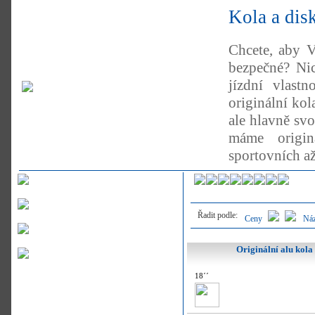
Kola a di
Chcete, aby V
bezpečné? Ni
jízdní vlastn
originální ko
ale hlavně sv
máme origin
sportovních a
Řadit podle:
Ceny
Ná
Originální alu kol
18´´