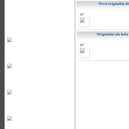
Nová originální a
18´´
Originální alu kol
18´´