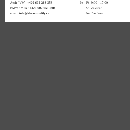
Audi / VW :
+420 602 283 358
Po - Pá: 9:00 - 17:00
BMW / Mini :
+420 602 651 500
So: Zavřeno
email:
info@abv-autodily.cz
Ne: Zavřeno